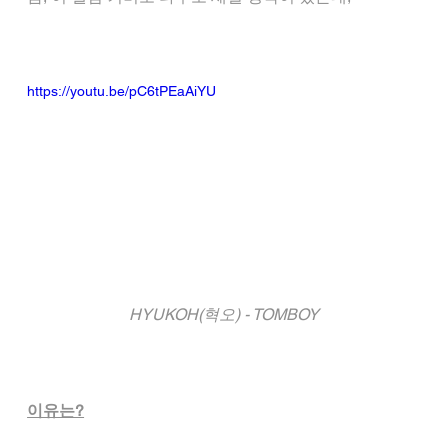
https://youtu.be/pC6tPEaAiYU
HYUKOH(혁오) - TOMBOY
이유는?