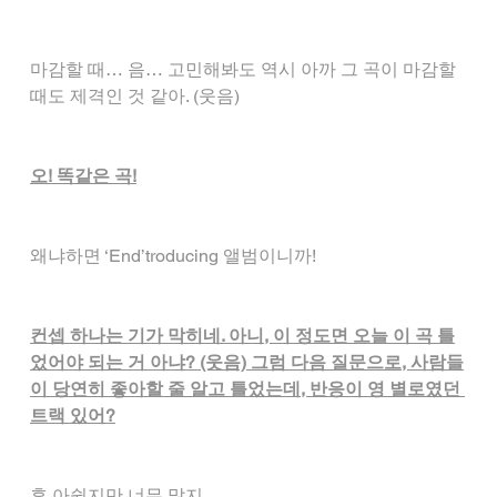
마감할 때… 음… 고민해봐도 역시 아까 그 곡이 마감할 
때도 제격인 것 같아. (웃음)
오! 똑같은 곡!
왜냐하면 ‘End’troducing 앨범이니까!
컨셉 하나는 기가 막히네. 아니, 이 정도면 오늘 이 곡 틀
었어야 되는 거 아냐? (웃음) 그럼 다음 질문으로, 사람들
이 당연히 좋아할 줄 알고 틀었는데, 반응이 영 별로였던 
트랙 있어?
휴 아쉽지만 너무 많지..