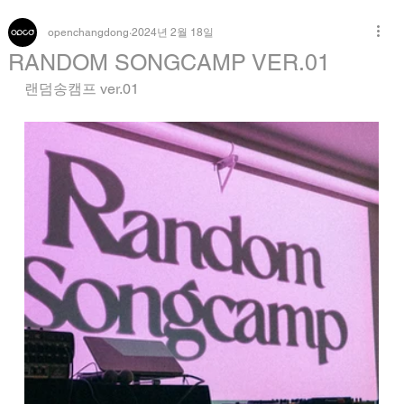
openchangdong
2024년 2월 18일
RANDOM SONGCAMP VER.01
랜덤송캠프 ver.01