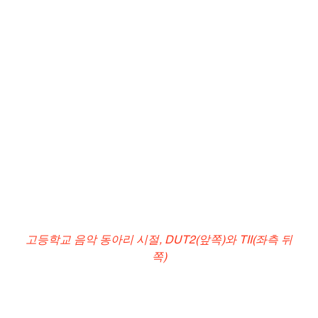
고등학교 음악 동아리 시절, DUT2(앞쪽)와 TII(좌측 뒤
쪽)