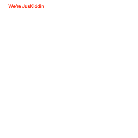
We’re JusKiddin