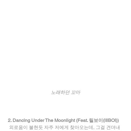
노래하던 꼬마
2. Dancing Under The Moonlight (Feat. 릴보이(lIlBOI))
 외로움이 불현듯 자주 저에게 찾아오는데, 그걸 견뎌내