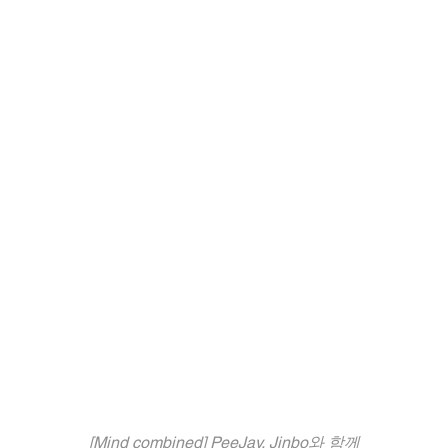
[Mind combined] PeeJay, Jinbo와 함께