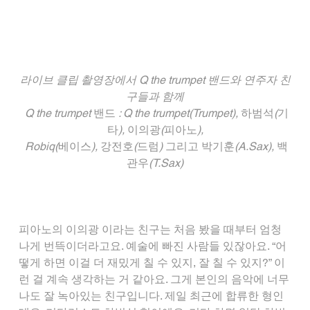
라이브 클립 촬영장에서 Q the trumpet 밴드와 연주자 친
구들과 함께
 Q the trumpet 
밴드
 : Q the trumpet(Trumpet), 
하범석
(
기
타
), 
이의광
(
피아노
),
 Robiq(
베이스
), 
강전호
(
드럼
) 
그리고
박기훈
(A.Sax), 
백
관우
(T.Sax)
피아노의 이의광 이라는 친구는 처음 봤을 때부터 엄청
나게 번뜩이더라고요. 예술에 빠진 사람들 있잖아요. “어
떻게 하면 이걸 더 재밌게 칠 수 있지, 잘 칠 수 있지?” 이
런 걸 계속 생각하는 거 같아요. 그게 본인의 음악에 너무
나도 잘 녹아있는 친구입니다. 제일 최근에 합류한 형인